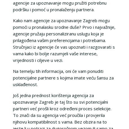
agencije za upoznavanje mogu pružiti potrebnu
podršku i pomoć u pronalaženju partnera.
Kako nam agencije za upoznavanje Zagreb mogu
pomoći u pronalasku srodne duše? Prvo i najvažnije,
agencije pružaju personaliziranu uslugu koja je
prilagođena vašim preferencijama i potrebama.
Stručnjaci iz agencije će vas upoznati i razgovarati s
vama kako bi bolje razumjeli vaše interese,
vrijednosti i ciljeve u vezi.
Na temelju tih informacija, oni će vam ponuditi
potencijalne partnere s kojima imate veću šansu za
usklađenost.
Još jedna prednost korištenja agencija za
upoznavanje Zagreb je taj što su svi potencijalni
partneri već prošli kroz određeni proces selekcije.
To znači da su agencija već proučila i provjerila
njihovu kompatibilnost s vama. Bez obzira na to
jeste li u potrazi za dugoročnom vezom ili samo za