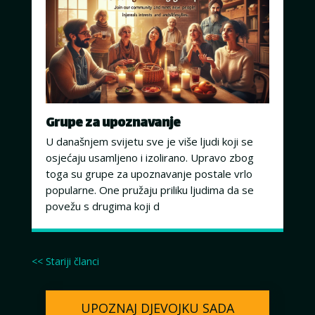
Grupe za upoznavanje
U današnjem svijetu sve je više ljudi koji se
osjećaju usamljeno i izolirano. Upravo zbog
toga su grupe za upoznavanje postale vrlo
popularne. One pružaju priliku ljudima da se
povežu s drugima koji d
<< Stariji članci
UPOZNAJ DJEVOJKU SADA