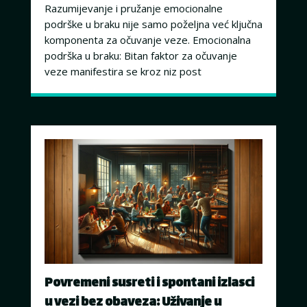
Razumijevanje i pružanje emocionalne
podrške u braku nije samo poželjna već ključna
komponenta za očuvanje veze. Emocionalna
podrška u braku: Bitan faktor za očuvanje
veze manifestira se kroz niz post
Povremeni susreti i spontani izlasci
u vezi bez obaveza: Uživanje u