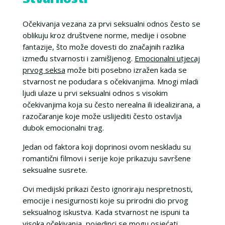
Stvarnosti
Očekivanja vezana za prvi seksualni odnos često se
oblikuju kroz društvene norme, medije i osobne
fantazije, što može dovesti do značajnih razlika
između stvarnosti i zamišljenog.
Emocionalni utjecaj
prvog seksa
može biti posebno izražen kada se
stvarnost ne podudara s očekivanjima. Mnogi mladi
ljudi ulaze u prvi seksualni odnos s visokim
očekivanjima koja su često nerealna ili idealizirana, a
razočaranje koje može uslijediti često ostavlja
dubok emocionalni trag.
Jedan od faktora koji doprinosi ovom neskladu su
romantični filmovi i serije koje prikazuju savršene
seksualne susrete.
Ovi medijski prikazi često ignoriraju nespretnosti,
emocije i nesigurnosti koje su prirodni dio prvog
seksualnog iskustva. Kada stvarnost ne ispuni ta
visoka očekivanja, pojedinci se mogu osjećati