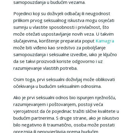
samopouzdanja u budućim vezama.
Pojedinci koji su doživjeli odbačaj ili neugodnost
prilikom prvog seksualnog iskustva mogu osjećati
sumnju u vlastite sposobnosti i privlačnost, što
može otežati uspostavljanje novih veza. U takvim
slučajevima, korištenje preparata poput
Kamagra
može biti viđeno kao sredstvo za poboljšanje
samopouzdanja i seksualne izvedbe, iako je ključno
da se takvi proizvodi koriste odgovorno i uz
razumijevanje vlastitih potreba.
Osim toga, prvi seksualni doživljaj može oblikovati
očekivanja u budućim seksualnim odnosima.
Ako je prvi seksualni odnos bio ispunjen nježnošću,
razumijevanjem i poštovanjem, postoji veća
vjerojatnost da će pojedinac tražiti slične kvalitete u
budućim partnerima. S druge strane, ako je iskustvo
bilo negativno ili traumatično, osoba može postati
opreznija ili nepovjerljivija prema budućim