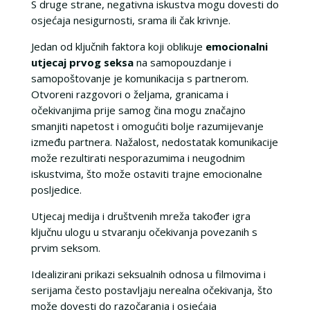
S druge strane, negativna iskustva mogu dovesti do
osjećaja nesigurnosti, srama ili čak krivnje.
Jedan od ključnih faktora koji oblikuje
emocionalni
utjecaj prvog seksa
na samopouzdanje i
samopoštovanje je komunikacija s partnerom.
Otvoreni razgovori o željama, granicama i
očekivanjima prije samog čina mogu značajno
smanjiti napetost i omogućiti bolje razumijevanje
između partnera. Nažalost, nedostatak komunikacije
može rezultirati nesporazumima i neugodnim
iskustvima, što može ostaviti trajne emocionalne
posljedice.
Utjecaj medija i društvenih mreža također igra
ključnu ulogu u stvaranju očekivanja povezanih s
prvim seksom.
Idealizirani prikazi seksualnih odnosa u filmovima i
serijama često postavljaju nerealna očekivanja, što
može dovesti do razočaranja i osjećaja