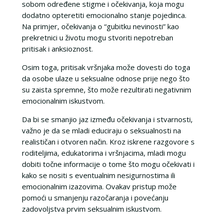
sobom određene stigme i očekivanja, koja mogu
dodatno opteretiti emocionalno stanje pojedinca.
Na primjer, očekivanja o “gubitku nevinosti” kao
prekretnici u životu mogu stvoriti nepotreban
pritisak i anksioznost.
Osim toga, pritisak vršnjaka može dovesti do toga
da osobe ulaze u seksualne odnose prije nego što
su zaista spremne, što može rezultirati negativnim
emocionalnim iskustvom.
Da bi se smanjio jaz između očekivanja i stvarnosti,
važno je da se mladi educiraju o seksualnosti na
realističan i otvoren način. Kroz iskrene razgovore s
roditeljima, edukatorima i vršnjacima, mladi mogu
dobiti točne informacije o tome što mogu očekivati i
kako se nositi s eventualnim nesigurnostima ili
emocionalnim izazovima. Ovakav pristup može
pomoći u smanjenju razočaranja i povećanju
zadovoljstva prvim seksualnim iskustvom.