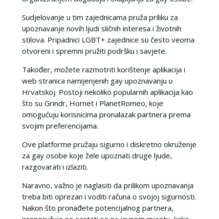
Sudjelovanje u tim zajednicama pruža priliku za
upoznavanje novih ljudi sličnih interesa i životnih
stilova. Pripadnici LGBT+ zajednice su često veoma
otvoreni i spremni pružiti podršku i savjete.
Također, možete razmotriti korištenje aplikacija i
web stranica namijenjenih gay upoznavanju u
Hrvatskoj. Postoji nekoliko popularnih aplikacija kao
što su Grindr, Hornet i PlanetRomeo, koje
omogućuju korisnicima pronalazak partnera prema
svojim preferencijama.
Ove platforme pružaju sigurno i diskretno okruženje
za gay osobe koje žele upoznati druge ljude,
razgovarati i izlaziti.
Naravno, važno je naglasiti da prilikom upoznavanja
treba biti oprezan i voditi računa o svojoj sigurnosti.
Nakon što pronađete potencijalnog partnera,
preporučuje se sastati se na javnom mjestu, kako