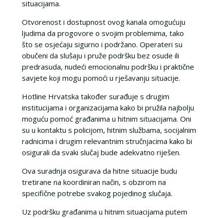
situacijama.
Otvorenost i dostupnost ovog kanala omogućuju
ljudima da progovore o svojim problemima, tako
što se osjećaju sigurno i podržano. Operateri su
obučeni da slušaju i pruže podršku bez osude ili
predrasuda, nudeći emocionalnu podršku i praktične
savjete koji mogu pomoći u rješavanju situacije.
Hotline Hrvatska također surađuje s drugim
institucijama i organizacijama kako bi pružila najbolju
moguću pomoć građanima u hitnim situacijama. Oni
su u kontaktu s policijom, hitnim službama, socijalnim
radnicima i drugim relevantnim stručnjacima kako bi
osigurali da svaki slučaj bude adekvatno riješen.
Ova suradnja osigurava da hitne situacije budu
tretirane na koordiniran način, s obzirom na
specifične potrebe svakog pojedinog slučaja.
Uz podršku građanima u hitnim situacijama putem