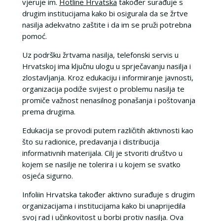
vjeruje im.
Hotline Hrvatska
također surađuje s
drugim institucijama kako bi osigurala da se žrtve
nasilja adekvatno zaštite i da im se pruži potrebna
pomoć.
Uz podršku žrtvama nasilja, telefonski servis u
Hrvatskoj ima ključnu ulogu u sprječavanju nasilja i
zlostavljanja. Kroz edukaciju i informiranje javnosti,
organizacija podiže svijest o problemu nasilja te
promiče važnost nenasilnog ponašanja i poštovanja
prema drugima.
Edukacija se provodi putem različitih aktivnosti kao
što su radionice, predavanja i distribucija
informativnih materijala. Cilj je stvoriti društvo u
kojem se nasilje ne tolerira i u kojem se svatko
osjeća sigurno.
Infoliin Hrvatska također aktivno surađuje s drugim
organizacijama i institucijama kako bi unaprijedila
svoj rad i učinkovitost u borbi protiv nasilja. Ova