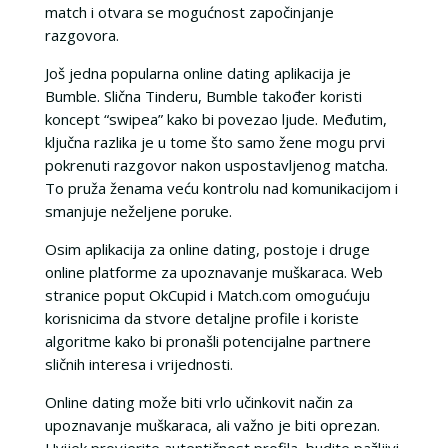
match i otvara se mogućnost započinjanje
razgovora.
Još jedna popularna online dating aplikacija je
Bumble. Slična Tinderu, Bumble također koristi
koncept “swipea” kako bi povezao ljude. Međutim,
ključna razlika je u tome što samo žene mogu prvi
pokrenuti razgovor nakon uspostavljenog matcha.
To pruža ženama veću kontrolu nad komunikacijom i
smanjuje neželjene poruke.
Osim aplikacija za online dating, postoje i druge
online platforme za upoznavanje muškaraca. Web
stranice poput OkCupid i Match.com omogućuju
korisnicima da stvore detaljne profile i koriste
algoritme kako bi pronašli potencijalne partnere
sličnih interesa i vrijednosti.
Online dating može biti vrlo učinkovit način za
upoznavanje muškaraca, ali važno je biti oprezan.
Uvijek provjerite autentičnost profila, budite pažljivi