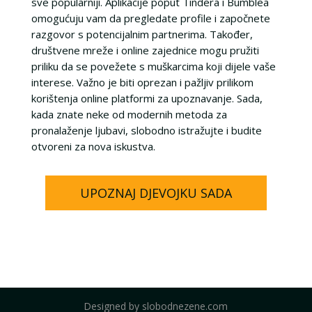
sve popularniji. Aplikacije poput Tindera i Bumblea
omogućuju vam da pregledate profile i započnete
razgovor s potencijalnim partnerima. Također,
društvene mreže i online zajednice mogu pružiti
priliku da se povežete s muškarcima koji dijele vaše
interese. Važno je biti oprezan i pažljiv prilikom
korištenja online platformi za upoznavanje. Sada,
kada znate neke od modernih metoda za
pronalaženje ljubavi, slobodno istražujte i budite
otvoreni za nova iskustva.
UPOZNAJ DJEVOJKU SADA
Designed by slobodnezene.com