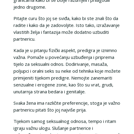
granicama kako bi se bolje razumjeli i prilagodili
jedno drugome.
Pitajte curu što joj se sviđa, kako bi ste znali što da
radite i kako da je zadovoljite. Isto tako, izražavanje
vlastitih želja i fantazija može dodatno uzbuditi
partnericu.
Kada je u pitanju fizički aspekt, predigra je iznimno
važna. Pomaže u povećanju uzbuđenja i priprema
tijelo za seksualni odnos. Dodirivanje, masaža,
poljupci i oralni seks su neke od tehnika koje možete
primijeniti tijekom predigre. Nemojte zanemariti
senzualne i erogene zone, kao što su vrat, grudi,
unutarnja strana bedara i genitalije.
Svaka žena ima različite preferencije, stoga je važno
partnericu pitati što joj najviše prija.
Tijekom samog seksualnog odnosa, tempo i ritam
igraju važnu ulogu. Slušanje partnerice i