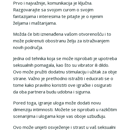
Prvo i najvažnije, komunikacija je ključna.
Razgovarajte sa svojom curom o svojim
fantazijama i interesima te pitajte je o njenim
željama i maštarijama.
Možda će biti iznenađena vašom otvorenošću i to
može pokrenuti obostranu želju za istraživanjem
novih područja.
Jedna od tehnika koja se može isprobati je upotreba
seksualnih pomagala, kao što su vibrator ili dildo.
Ovo može pružiti dodatnu stimulaciju i užitak za obje
strane. Važno je prethodno istražiti i educirati se o
tome kako pravilno koristiti ove igračke i osigurati
da oba partnera budu udobna i sigurna.
Pored toga, igranje uloga može dodati novu
dimenziju intimnosti. Možete se isprobati u različitim
scenarijima i ulogama koje vas oboje uzbuđuju.
Ovo može unijeti osvježenje i strast u vaš seksualni