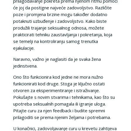
prilagođavanje pokreta prema njenom ritmu pomoći
će joj da postigne najveće zadovoljstvo. Različite
poze i promjena brzine mogu također dodatno
potaknuti uzbuđenje i zadovoljstvo. Kako biste
produžili trajanje seksualnog odnosa, možete
prakticirati tehniku zaustavljanja i pokretanja, koja
se temelji na kontroliranju samog trenutka
ejakulacije.
Naravno, važno je naglasiti da je svaka žena
jedinstvena.
Ono što funkcionira kod jedne ne mora nužno
funkcionirati kod druge. Stoga je ključno ostati
otvoren za eksperimentiranje i istraživanje.
Pokušajte s novim stvarima i tehnikama, kao što su
upotreba seksualnih pomagala ili igranje uloga.
Pitajte curu za njen feedback i budite spremni
prilagoditi se prema njenim željama i potrebama.
U konačnici, zadovoljavanje curu u krevetu zahtijeva