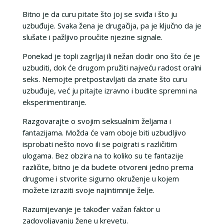
Bitno je da curu pitate što joj se sviđa i što ju
uzbuđuje. Svaka žena je drugačija, pa je ključno da je
slušate i pažljivo proučite njezine signale.
Ponekad je topli zagrljaj ili nežan dodir ono što će je
uzbuditi, dok će drugom pružiti najveću radost oralni
seks. Nemojte pretpostavljati da znate što curu
uzbuđuje, već ju pitajte izravno i budite spremni na
eksperimentiranje.
Razgovarajte o svojim seksualnim željama i
fantazijama. Možda će vam oboje biti uzbudljivo
isprobati nešto novo ili se poigrati s različitim
ulogama. Bez obzira na to koliko su te fantazije
različite, bitno je da budete otvoreni jedno prema
drugome i stvorite sigurno okruženje u kojem
možete izraziti svoje najintimnije želje.
Razumijevanje je također važan faktor u
zadovoljavanju žene u krevetu.