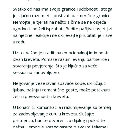
Svatko od nas ima svoje granice i udobnosti, stoga
je ključno razumjeti i poštivati ​​partneričine granice.
Nemojte je tjerati na nešto s čime se ne osjeća
ugodno ili ne želi isprobati. Budite pažljivi i osjetljivi
na njezine reakcije i ne oklijevajte priupitati je li sve
u redu.
Uz to, važno je i raditi na emocionalnoj intimnosti
izvan kreveta. Pomaže razumijevanju partnerice i
stvaranju povjerenja, što je ključno za veće
seksualno zadovoljstvo.
Negovanje veze izvan spavaće sobe, uključujući
ljubav, pažnju i romantične geste, može potaknuti
želju i povezanost u krevetu.
U konačnici, komunikacija i razumijevanje su temelj
za zadovoljavanje curu u krevetu. Slušajte
partnericu, budite otvoreni za dijalog i pokažite
pažnju i emocije. Razgovarajte o svojim željama i