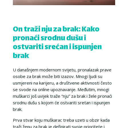
On traži nju za brak: Kako
pronaći srodnu dušu i
ostvariti srećan i ispunjen
brak
U današnjem modernom svijetu, pronalazak prave
osobe za brak može biti izazov. Mnogi ljudi su
usmjereni na karijeru, a društvene aktivnosti često
se svode na online upoznavanje. Međutim, mnogi
muškarci još uvijek traže “nju” za brak i žele pronaći
srodnu dušu s kojom će ostvariti sretan i ispunjen
brak.
Prva stvar koju muškarac treba uzeti u obzir kada
traži ženu za brak je definirati svoje prioritete i