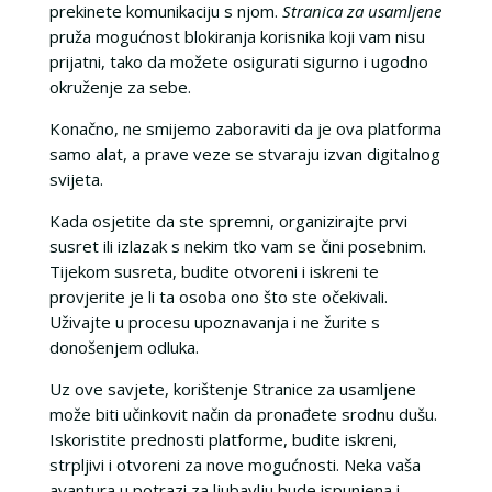
prekinete komunikaciju s njom.
Stranica za usamljene
pruža mogućnost blokiranja korisnika koji vam nisu
prijatni, tako da možete osigurati sigurno i ugodno
okruženje za sebe.
Konačno, ne smijemo zaboraviti da je ova platforma
samo alat, a prave veze se stvaraju izvan digitalnog
svijeta.
Kada osjetite da ste spremni, organizirajte prvi
susret ili izlazak s nekim tko vam se čini posebnim.
Tijekom susreta, budite otvoreni i iskreni te
provjerite je li ta osoba ono što ste očekivali.
Uživajte u procesu upoznavanja i ne žurite s
donošenjem odluka.
Uz ove savjete, korištenje Stranice za usamljene
može biti učinkovit način da pronađete srodnu dušu.
Iskoristite prednosti platforme, budite iskreni,
strpljivi i otvoreni za nove mogućnosti. Neka vaša
avantura u potrazi za ljubavlju bude ispunjena i