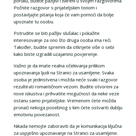
poruku, budite pažljivi i iskreni u svojim razgovorima.
Počnite razgovor s prijateljskim tonom i
postavljajte pitanja koja će vam pomoći da bolje
upoznate tu osobu.
Potrudite se biti pažljiv slušalac i pokažite
interesovanje za ono što druga osoba ima reći.
Također, budite spremni da otkrijete više o sebi
kako biste izgradili uzajamno povjerenje.
Važno je da imate realna očekivanja prilikom
upoznavanja ljudi na Stranici za usamljene. Svaka
osoba je jedinstvena i možda neće svaki razgovor
rezultirati romantičnom vezom. Budite otvoreni za
nove iskustva i prihvatite mogućnost da neke veze
ostanu samo prijateljske. Vremenom ćete možda
pronaći nekoga posebnog s kim ćete ostvariti dublju
emotivnu povezanost.
Nikada nemojte zaboraviti da je komunikacija ključna
za uspješno upoznavanje na Stranici za usamljene.