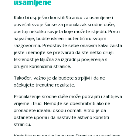
usamljene
Kako bi uspješno koristili Stranicu za usamljene i
povećali svoje šanse za pronalazak srodne duše,
postoji nekoliko savjeta koje možete slijediti. Prvo i
najvažnije, budite iskreni i autentični u svojim
razgovorima. Predstavite sebe onakvim kakvi zaista
jeste i nemojte se pretvarati da ste netko drugi.
Iskrenost je ključna za izgradnju povjerenja s
drugim korisnicima stranice.
Također, važno je da budete strpljivi i da ne
očekujete trenutne rezultate.
Pronalaženje srodne duše može potrajati i zahtijeva
vrijeme i trud. Nemojte se obeshrabriti ako ne
pronađete idealnu osobu odmah. Bitno je da
ostanete uporni i da nastavite aktivno koristiti
stranicu.
Koristite sve opcije koje vam Stranica za usamljene