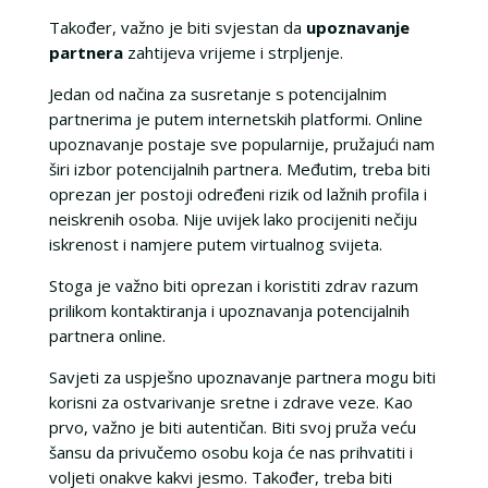
Također, važno je biti svjestan da
upoznavanje
partnera
zahtijeva vrijeme i strpljenje.
Jedan od načina za susretanje s potencijalnim
partnerima je putem internetskih platformi. Online
upoznavanje postaje sve popularnije, pružajući nam
širi izbor potencijalnih partnera. Međutim, treba biti
oprezan jer postoji određeni rizik od lažnih profila i
neiskrenih osoba. Nije uvijek lako procijeniti nečiju
iskrenost i namjere putem virtualnog svijeta.
Stoga je važno biti oprezan i koristiti zdrav razum
prilikom kontaktiranja i upoznavanja potencijalnih
partnera online.
Savjeti za uspješno upoznavanje partnera mogu biti
korisni za ostvarivanje sretne i zdrave veze. Kao
prvo, važno je biti autentičan. Biti svoj pruža veću
šansu da privučemo osobu koja će nas prihvatiti i
voljeti onakve kakvi jesmo. Također, treba biti