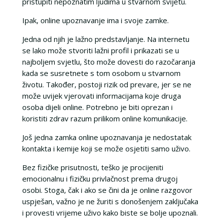
pristupiti nepoznatim ljudima u stvarnom svijetu.
Ipak, online upoznavanje ima i svoje zamke.
Jedna od njih je lažno predstavljanje. Na internetu
se lako može stvoriti lažni profil i prikazati se u
najboljem svjetlu, što može dovesti do razočaranja
kada se susretnete s tom osobom u stvarnom
životu. Također, postoji rizik od prevare, jer se ne
može uvijek vjerovati informacijama koje druga
osoba dijeli online. Potrebno je biti oprezan i
koristiti zdrav razum prilikom online komunikacije.
Još jedna zamka online upoznavanja je nedostatak
kontakta i kemije koji se može osjetiti samo uživo.
Bez fizičke prisutnosti, teško je procijeniti
emocionalnu i fizičku privlačnost prema drugoj
osobi. Stoga, čak i ako se čini da je online razgovor
uspješan, važno je ne žuriti s donošenjem zaključaka
i provesti vrijeme uživo kako biste se bolje upoznali.