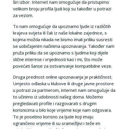
širi izbor. Internet nam omogućuje da pristupimo
velikom broju profila ljudi koji su također u potrazi
za vezom.
To nam omogućuje da upoznamo ljude iz različitih
krajeva svijeta ili čak iz naše lokalne zajednice, s
kojima možda nikada ne bismo imali priliku susresti
se uobičajenim načinima upoznavanja. Također nam
pruža priliku da se upoznamo s ljudima koji dijele
slične interese i vrijednosti kao i mi, što može
povećati šanse za ostvarivanje kompatibilne veze.
Druga prednost online upoznavanja je praktičnost.
Umjesto odlaska u klubove ili druge javne prostore
u potrazi za partnerom, internet nam omogućuje da
to učinimo iz udobnosti našeg doma. Možemo
pregledavati profile i razgovarati s drugim
korisnicima u bilo koje vrijeme koje nam odgovara.
To je posebno korisno za ljude koji imaju
ograničeno vrijeme ili su sramežljivi i teže im