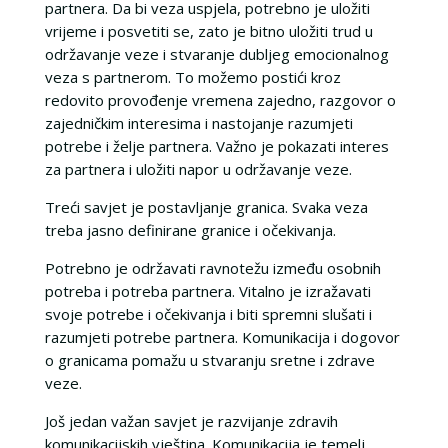
partnera. Da bi veza uspjela, potrebno je uložiti
vrijeme i posvetiti se, zato je bitno uložiti trud u
održavanje veze i stvaranje dubljeg emocionalnog
veza s partnerom. To možemo postići kroz
redovito provođenje vremena zajedno, razgovor o
zajedničkim interesima i nastojanje razumjeti
potrebe i želje partnera. Važno je pokazati interes
za partnera i uložiti napor u održavanje veze.
Treći savjet je postavljanje granica. Svaka veza
treba jasno definirane granice i očekivanja.
Potrebno je održavati ravnotežu između osobnih
potreba i potreba partnera. Vitalno je izražavati
svoje potrebe i očekivanja i biti spremni slušati i
razumjeti potrebe partnera. Komunikacija i dogovor
o granicama pomažu u stvaranju sretne i zdrave
veze.
Još jedan važan savjet je razvijanje zdravih
komunikacijskih vještina. Komunikacija je temelj