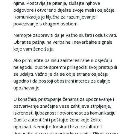
njima. Postavljajte pitanja, slušajte njihove
odgovore i otvoreno dijelite svoje misli i osjećaje.
Komunikacija je ključna za razumijevanje i
povezivanje s drugom osobom.
Nemojte zaboraviti da je važno slušati i osluškivati.
Obratite pažnju na verbalne i neverbalne signale
koje vam žene šalju.
Ako primijetite da nisu zainteresirane ili osjećaju
nelagodu, budite spremni prilagoditi svoj pristup ili
se udaljiti. Važno je da se obje strane osjećaju
ugodno i da postoji obostrani interes za daljnje
upoznavanje.
U konačnici, pristupanje ženama za upoznavanje i
ostvarivanje značajne veze zahtijeva strpljenje,
iskrenost, ljubaznost i otvorenost za komunikaciju.
Budite autentični i poštujte žene koje želite
upoznati. Nemojte forsirati brze rezultate i
dopustite da se veza prirodno razvija. Slijedite ove