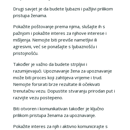
Drugi savjet je da budete ljubazni i pažljivi prilikom
pristupa ženama.
Pokažite poštovanje prema njima, slušajte ih s
pažnjom i pokažite interes za njihove interese i
mišljenja. Nemojte biti previše nametljivi ili
agresivni, već se ponašajte s ljubaznošću i
pristojnošću.
Također je važno da budete strpljivi i
razumijevajući. Upoznavanje žena za upoznavanje
može biti proces koji zahtijeva vrijeme i trud.
Nemojte forsirati brze rezultate ili očekivati
trenutačnu vezu. Dopustite stvaranju prirodan put i
razvijte vezu postepeno.
Biti otvoren i komunikativan također je ključno
prilikom pristupa ženama za upoznavanje.
Pokažite interes za njih i aktivno komunicirajte s