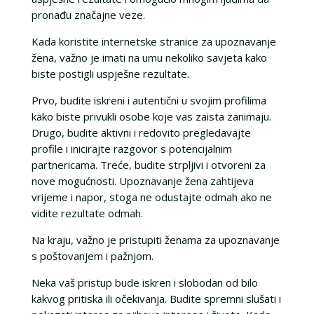
pronađu značajne veze.
Kada koristite internetske stranice za upoznavanje
žena, važno je imati na umu nekoliko savjeta kako
biste postigli uspješne rezultate.
Prvo, budite iskreni i autentični u svojim profilima
kako biste privukli osobe koje vas zaista zanimaju.
Drugo, budite aktivni i redovito pregledavajte
profile i inicirajte razgovor s potencijalnim
partnericama. Treće, budite strpljivi i otvoreni za
nove mogućnosti. Upoznavanje žena zahtijeva
vrijeme i napor, stoga ne odustajte odmah ako ne
vidite rezultate odmah.
Na kraju, važno je pristupiti ženama za upoznavanje
s poštovanjem i pažnjom.
Neka vaš pristup bude iskren i slobodan od bilo
kakvog pritiska ili očekivanja. Budite spremni slušati i