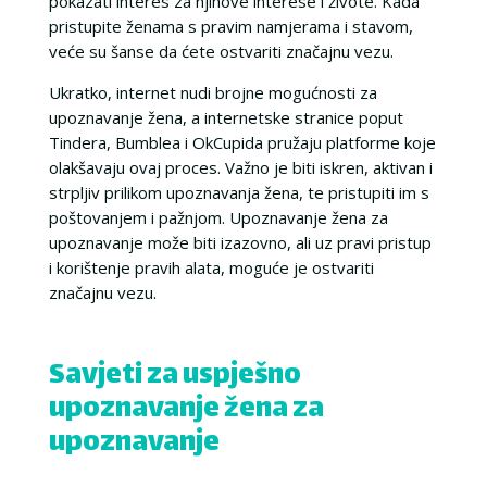
pokazati interes za njihove interese i živote. Kada
pristupite ženama s pravim namjerama i stavom,
veće su šanse da ćete ostvariti značajnu vezu.
Ukratko, internet nudi brojne mogućnosti za
upoznavanje žena, a internetske stranice poput
Tindera, Bumblea i OkCupida pružaju platforme koje
olakšavaju ovaj proces. Važno je biti iskren, aktivan i
strpljiv prilikom upoznavanja žena, te pristupiti im s
poštovanjem i pažnjom. Upoznavanje žena za
upoznavanje može biti izazovno, ali uz pravi pristup
i korištenje pravih alata, moguće je ostvariti
značajnu vezu.
Savjeti za uspješno
upoznavanje žena za
upoznavanje