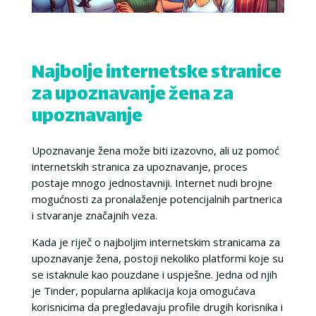
Najbolje internetske stranice
za upoznavanje žena za
upoznavanje
Upoznavanje žena može biti izazovno, ali uz pomoć
internetskih stranica za upoznavanje, proces
postaje mnogo jednostavniji. Internet nudi brojne
mogućnosti za pronalaženje potencijalnih partnerica
i stvaranje značajnih veza.
Kada je riječ o najboljim internetskim stranicama za
upoznavanje žena, postoji nekoliko platformi koje su
se istaknule kao pouzdane i uspješne. Jedna od njih
je Tinder, popularna aplikacija koja omogućava
korisnicima da pregledavaju profile drugih korisnika i